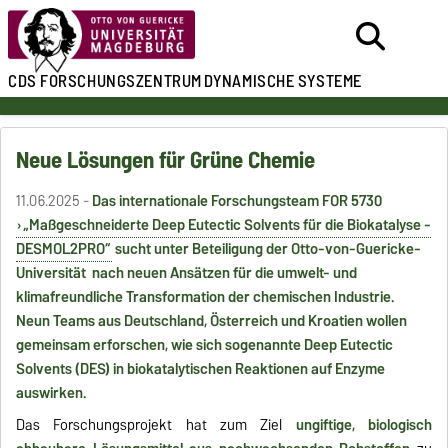
CDS
FORSCHUNGSZENTRUM
DYNAMISCHE SYSTEME
Neue Lösungen für Grüne Chemie
11.06.2025 -
Das internationale Forschungsteam FOR 5730
„Maßgeschneiderte Deep Eutectic Solvents für die Biokatalyse -
DESMOL2PRO“
sucht unter Beteiligung der Otto-von-Guericke-
Universität nach neuen Ansätzen für die umwelt- und
klimafreundliche Transformation der chemischen Industrie.
Neun Teams aus Deutschland, Österreich und Kroatien wollen
gemeinsam erforschen, wie sich sogenannte Deep Eutectic
Solvents (DES) in biokatalytischen Reaktionen auf Enzyme
auswirken.
Das Forschungsprojekt hat zum Ziel
ungiftige, biologisch